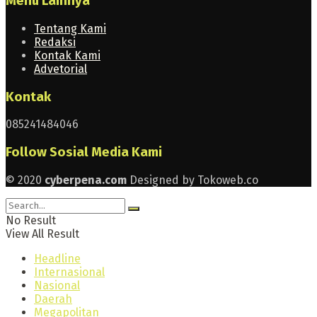
Menu Lainnya
Tentang Kami
Redaksi
Kontak Kami
Advetorial
Kontak
085241484046
Follow Sosial Media Kami
© 2020
cyberpena.com
Designed by Tokoweb.co
No Result
View All Result
Headline
Internasional
Nasional
Daerah
Megapolitan