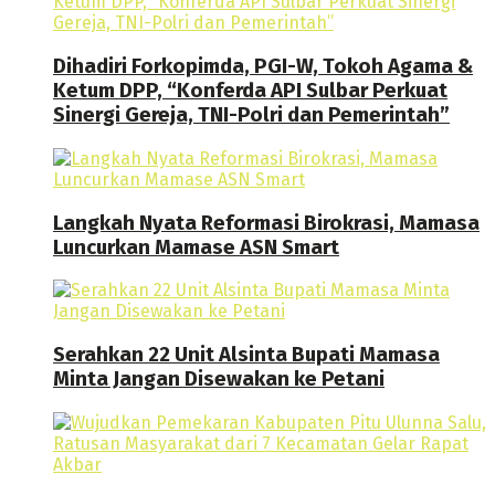
Dihadiri Forkopimda, PGI-W, Tokoh Agama &
Ketum DPP, “Konferda API Sulbar Perkuat
Sinergi Gereja, TNI-Polri dan Pemerintah”
Langkah Nyata Reformasi Birokrasi, Mamasa
Luncurkan Mamase ASN Smart
Serahkan 22 Unit Alsinta Bupati Mamasa
Minta Jangan Disewakan ke Petani