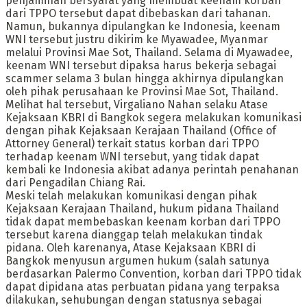
penjaminan bersyarat yang membuat keenam korban
dari TPPO tersebut dapat dibebaskan dari tahanan.
Namun, bukannya dipulangkan ke Indonesia, keenam
WNI tersebut justru dikirim ke Myawadee, Myanmar
melalui Provinsi Mae Sot, Thailand. Selama di Myawadee,
keenam WNI tersebut dipaksa harus bekerja sebagai
scammer selama 3 bulan hingga akhirnya dipulangkan
oleh pihak perusahaan ke Provinsi Mae Sot, Thailand.
Melihat hal tersebut, Virgaliano Nahan selaku Atase
Kejaksaan KBRI di Bangkok segera melakukan komunikasi
dengan pihak Kejaksaan Kerajaan Thailand (Office of
Attorney General) terkait status korban dari TPPO
terhadap keenam WNI tersebut, yang tidak dapat
kembali ke Indonesia akibat adanya perintah penahanan
dari Pengadilan Chiang Rai.
Meski telah melakukan komunikasi dengan pihak
Kejaksaan Kerajaan Thailand, hukum pidana Thailand
tidak dapat membebaskan keenam korban dari TPPO
tersebut karena dianggap telah melakukan tindak
pidana. Oleh karenanya, Atase Kejaksaan KBRI di
Bangkok menyusun argumen hukum (salah satunya
berdasarkan Palermo Convention, korban dari TPPO tidak
dapat dipidana atas perbuatan pidana yang terpaksa
dilakukan, sehubungan dengan statusnya sebagai