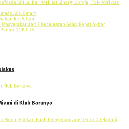
siskus
iami di Klub Barunya