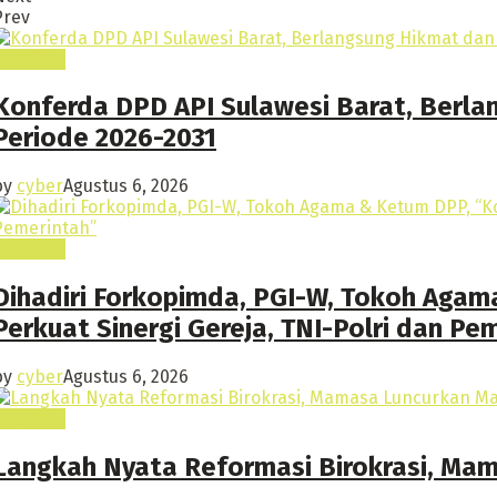
Prev
Headline
Konferda DPD API Sulawesi Barat, Berla
Periode 2026-2031
by
cyber
Agustus 6, 2026
Headline
Dihadiri Forkopimda, PGI-W, Tokoh Agam
Perkuat Sinergi Gereja, TNI-Polri dan Pe
by
cyber
Agustus 6, 2026
Headline
Langkah Nyata Reformasi Birokrasi, M