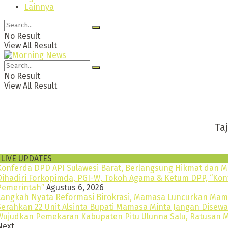
Lainnya
No Result
View All Result
No Result
View All Result
Tajam, Ce
LIVE UPDATES
Konferda DPD API Sulawesi Barat, Berlangsung Hikmat dan M
Dihadiri Forkopimda, PGI-W, Tokoh Agama & Ketum DPP, “Konfe
Pemerintah”
Agustus 6, 2026
Langkah Nyata Reformasi Birokrasi, Mamasa Luncurkan Ma
Serahkan 22 Unit Alsinta Bupati Mamasa Minta Jangan Disew
Wujudkan Pemekaran Kabupaten Pitu Ulunna Salu, Ratusan M
Next