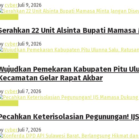
by
cyber
Juli 9, 2026
Headline
Serahkan 22 Unit Alsinta Bupati Mamasa
by
cyber
Juli 9, 2026
Headline
Wujudkan Pemekaran Kabupaten Pitu Ulun
Kecamatan Gelar Rapat Akbar
by
cyber
Juli 7, 2026
Headline
Pecahkan Keterisolasian Pegunungan! I
by
cyber
Juli 7, 2026