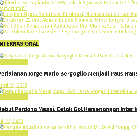
INTERNASIONAL
Internasional
Perjalanan Jorge Mario Bergoglio Menjadi Paus Fran
pril 26, 2025
Internasional
Debut Perdana Messi, Cetak Gol Kemenangan Inter M
uli 23, 2023
Internasional