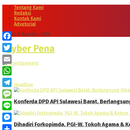
Tentang Kami
Redaksi
Kontak Kami
Advetorial
Kamis, 6 Agustus, 2026
Cyber Pena
Facebook
Twitter
Email
WhatsApp
Headline
Telegram
Konferda DPD API Sulawesi Barat, Berlangsun
Message
Line
Dihadiri Forkopimda, PGI-W, Tokoh Agama & Ke
Messenger