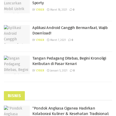
Sporty
BY
CYBER
Maret 18, 2021
0
Aplikasi Android Canggih Bermanfaat, Wajib
Download!
BY
CYBER
Maret 7, 2021
0
Tangan Pedagang Ditebas, Begini Kronoligi
Keributan di Pasar Kenari
BY
CYBER
Januari 5, 2021
0
BISNIS
“Pondok Angkasa Ciganea Hadirkan
Kolaborasi Kuliner & Kesehatan Tradisional: