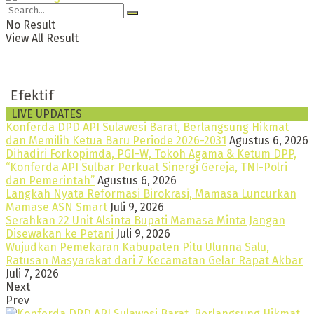
No Result
View All Result
T
LIVE UPDATES
Konferda DPD API Sulawesi Barat, Berlangsung Hikmat
dan Memilih Ketua Baru Periode 2026-2031
Agustus 6, 2026
Dihadiri Forkopimda, PGI-W, Tokoh Agama & Ketum DPP,
“Konferda API Sulbar Perkuat Sinergi Gereja, TNI-Polri
dan Pemerintah”
Agustus 6, 2026
Langkah Nyata Reformasi Birokrasi, Mamasa Luncurkan
Mamase ASN Smart
Juli 9, 2026
Serahkan 22 Unit Alsinta Bupati Mamasa Minta Jangan
Disewakan ke Petani
Juli 9, 2026
Wujudkan Pemekaran Kabupaten Pitu Ulunna Salu,
Ratusan Masyarakat dari 7 Kecamatan Gelar Rapat Akbar
Juli 7, 2026
Next
Prev