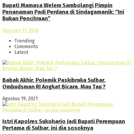
Bupati Mamasa Welem Sambolangi Pimpin
Penanaman Padi Perdana di Sindagamanik: “Ini
Bukan Pencitraan”
Februari 11, 2026
Trending
Comments
Latest
Babak Akhir, Polemik Paskibraka Sulbar.
Ombudsman RI Angkat Bicara. Mau Tau ?
Agustus 19, 2021
Istri Kapolres Sukoharjo Jadi Bupati Perempuan
Pertama di Sulbar, ini dia sosoknya