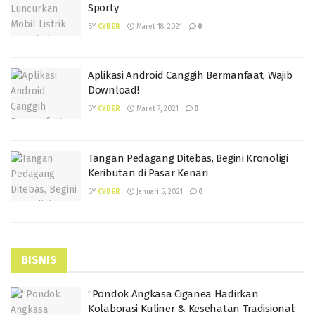
Sporty
BY
CYBER
Maret 18, 2021
0
Aplikasi Android Canggih Bermanfaat, Wajib
Download!
BY
CYBER
Maret 7, 2021
0
Tangan Pedagang Ditebas, Begini Kronoligi
Keributan di Pasar Kenari
BY
CYBER
Januari 5, 2021
0
BISNIS
“Pondok Angkasa Ciganea Hadirkan
Kolaborasi Kuliner & Kesehatan Tradisional: