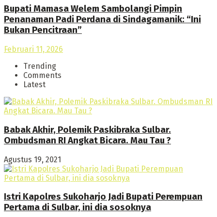
Bupati Mamasa Welem Sambolangi Pimpin
Penanaman Padi Perdana di Sindagamanik: “Ini
Bukan Pencitraan”
Februari 11, 2026
Trending
Comments
Latest
Babak Akhir, Polemik Paskibraka Sulbar.
Ombudsman RI Angkat Bicara. Mau Tau ?
Agustus 19, 2021
Istri Kapolres Sukoharjo Jadi Bupati Perempuan
Pertama di Sulbar, ini dia sosoknya