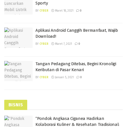
Sporty
BY
CYBER
Maret 18, 2021
0
Aplikasi Android Canggih Bermanfaat, Wajib
Download!
BY
CYBER
Maret 7, 2021
0
Tangan Pedagang Ditebas, Begini Kronoligi
Keributan di Pasar Kenari
BY
CYBER
Januari 5, 2021
0
BISNIS
“Pondok Angkasa Ciganea Hadirkan
Kolaborasi Kuliner & Kesehatan Tradisional: