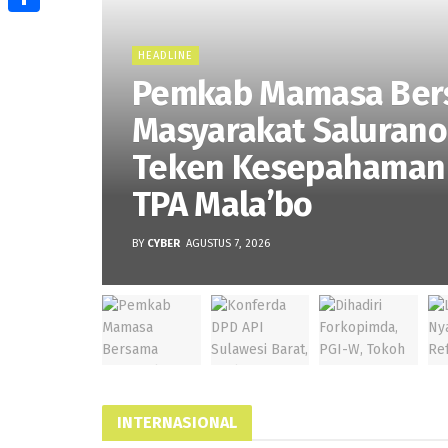
Share
HEADLINE
Pemkab Mamasa Be
Masyarakat Salurano
Teken Kesepahaman 
TPA Mala’bo
BY
CYBER
AGUSTUS 7, 2026
INTERNASIONAL