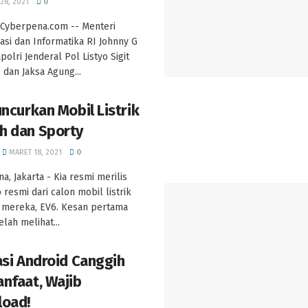
 28, 2021
0
Cyberpena.com -- Menteri
si dan Informatika RI Johnny G
polri Jenderal Pol Listyo Sigit
dan Jaksa Agung...
uncurkan Mobil Listrik
 dan Sporty
MARET 18, 2021
0
a, Jakarta - Kia resmi merilis
 resmi dari calon mobil listrik
 mereka, EV6. Kesan pertama
lah melihat...
asi Android Canggih
nfaat, Wajib
oad!