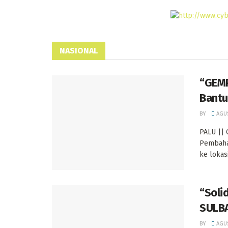
NASIONAL
“GEMP
Bantu
BY
AGUS
PALU ||
Pembaha
ke lokas
“Soli
SULBA
BY
AGUS