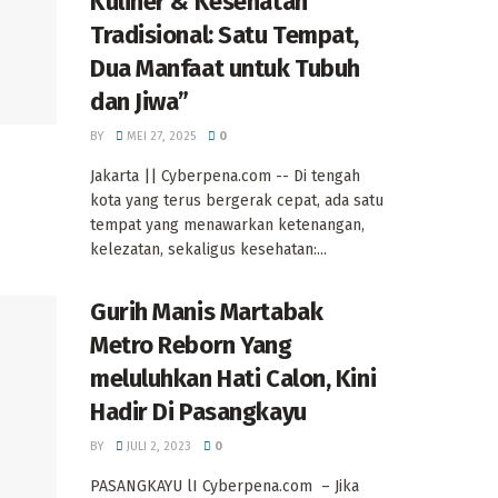
Kuliner & Kesehatan
Tradisional: Satu Tempat,
Dua Manfaat untuk Tubuh
dan Jiwa”
BY
MEI 27, 2025
0
Jakarta || Cyberpena.com -- Di tengah
kota yang terus bergerak cepat, ada satu
tempat yang menawarkan ketenangan,
kelezatan, sekaligus kesehatan:...
Gurih Manis Martabak
Metro Reborn Yang
meluluhkan Hati Calon, Kini
Hadir Di Pasangkayu
BY
JULI 2, 2023
0
PASANGKAYU lI Cyberpena.com – Jika