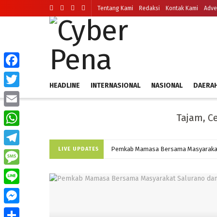
Tentang Kami
Redaksi
Kontak Kami
Adve
Cyber Pena
Facebook
HEADLINE
INTERNASIONAL
NASIONAL
DAERA
Twitter
Email
Tajam, Cepat da
WhatsApp
LIVE UPDATES
Telegram
Message
Line
Messenger