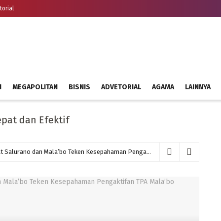
torial
H
MEGAPOLITAN
BISNIS
ADVETORIAL
AGAMA
LAINNYA
n Efektif
Pemkab Mamasa Bersama Masyarakat Salurano dan Mala’bo Teken Kesepahaman Pengaktifan TPA Mala’bo
Agustu