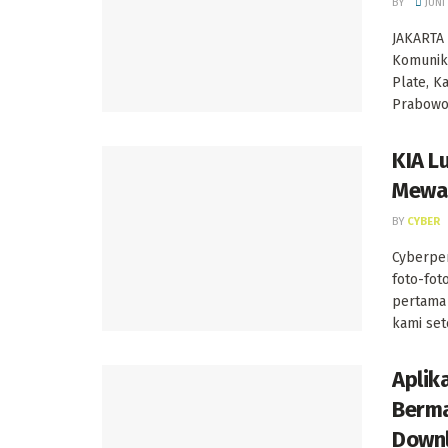
BY
JUNI
JAKARTA 
Komunika
Plate, Ka
Prabowo 
KIA L
Mewah
BY
CYBER
Cyberpen
foto-foto
pertama
kami sete
Aplik
Berma
Downl