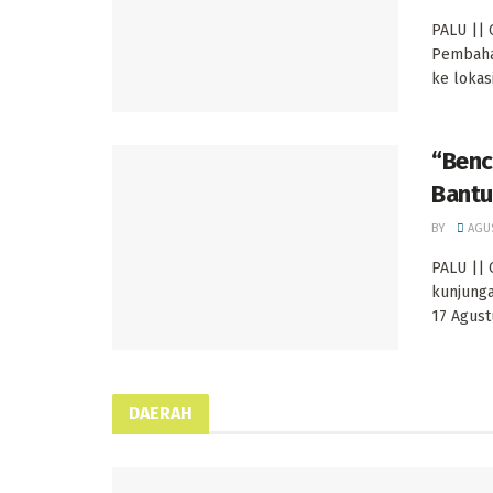
PALU ||
Pembaha
ke lokas
“Benc
Bantu
BY
AGUS
PALU ||
kunjunga
17 Agustu
DAERAH