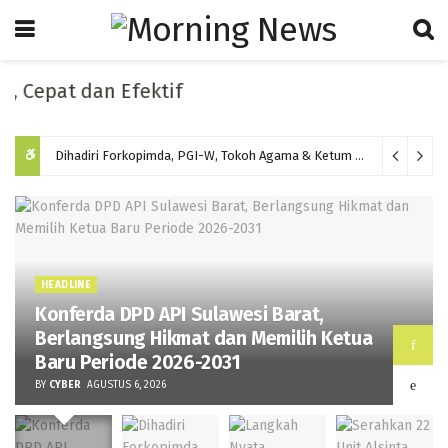
pat dan Efektif
Dihadiri Forkopimda, PGI-W, Tokoh Agama & Ketum DPP, “Konferda API Sulbar Perkuat Sinergi Gereja, TNI-Polri dan Pemerintah”
HEADLINE
Konferda DPD API Sulawesi Barat,
Berlangsung Hikmat dan Memilih Ketua
Baru Periode 2026-2031
BY
CYBER
AGUSTUS 6, 2026