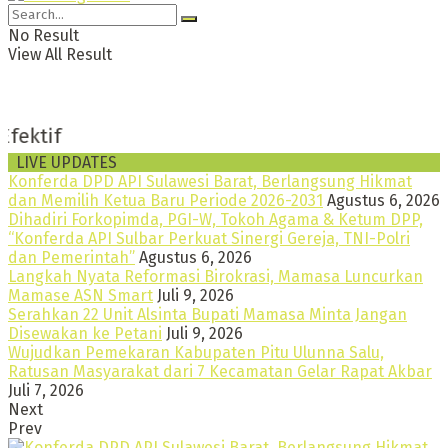
No Result
View All Result
Taj
LIVE UPDATES
Konferda DPD API Sulawesi Barat, Berlangsung Hikmat
dan Memilih Ketua Baru Periode 2026-2031
Agustus 6, 2026
Dihadiri Forkopimda, PGI-W, Tokoh Agama & Ketum DPP,
“Konferda API Sulbar Perkuat Sinergi Gereja, TNI-Polri
dan Pemerintah”
Agustus 6, 2026
Langkah Nyata Reformasi Birokrasi, Mamasa Luncurkan
Mamase ASN Smart
Juli 9, 2026
Serahkan 22 Unit Alsinta Bupati Mamasa Minta Jangan
Disewakan ke Petani
Juli 9, 2026
Wujudkan Pemekaran Kabupaten Pitu Ulunna Salu,
Ratusan Masyarakat dari 7 Kecamatan Gelar Rapat Akbar
Juli 7, 2026
Next
Prev