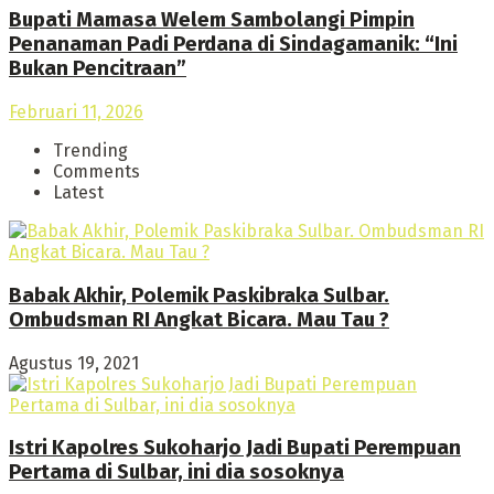
Bupati Mamasa Welem Sambolangi Pimpin
Penanaman Padi Perdana di Sindagamanik: “Ini
Bukan Pencitraan”
Februari 11, 2026
Trending
Comments
Latest
Babak Akhir, Polemik Paskibraka Sulbar.
Ombudsman RI Angkat Bicara. Mau Tau ?
Agustus 19, 2021
Istri Kapolres Sukoharjo Jadi Bupati Perempuan
Pertama di Sulbar, ini dia sosoknya