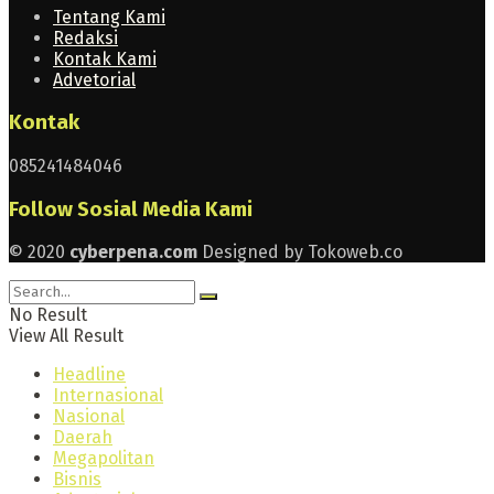
Tentang Kami
Redaksi
Kontak Kami
Advetorial
Kontak
085241484046
Follow Sosial Media Kami
© 2020
cyberpena.com
Designed by Tokoweb.co
No Result
View All Result
Headline
Internasional
Nasional
Daerah
Megapolitan
Bisnis