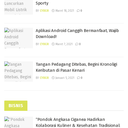
Sporty
BY
CYBER
Maret 18, 2021
0
Aplikasi Android Canggih Bermanfaat, Wajib
Download!
BY
CYBER
Maret 7, 2021
0
Tangan Pedagang Ditebas, Begini Kronoligi
Keributan di Pasar Kenari
BY
CYBER
Januari 5, 2021
0
BISNIS
“Pondok Angkasa Ciganea Hadirkan
Kolaborasi Kuliner & Kesehatan Tradisional: