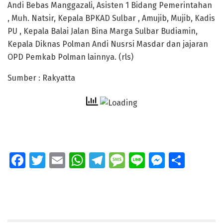
Andi Bebas Manggazali, Asisten 1 Bidang Pemerintahan
, Muh. Natsir, Kepala BPKAD Sulbar , Amujib, Mujib, Kadis
PU , Kepala Balai Jalan Bina Marga Sulbar Budiamin,
Kepala Diknas Polman Andi Nusrsi Masdar dan jajaran
OPD Pemkab Polman lainnya. (rls)
Sumber : Rakyatta
Fa
T
E
W
T
M
Li
M
S
ce
wi
m
h
el
e
n
e
h
b
tt
ai
at
e
ss
e
ss
ar
o
er
l
s
gr
a
e
e