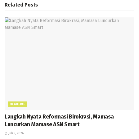
o
A
a
g
n
Related
Posts
k
p
m
e
g
p
er
HEADLINE
Langkah Nyata Reformasi Birokrasi, Mamasa
Luncurkan Mamase ASN Smart
Juli 9, 2026