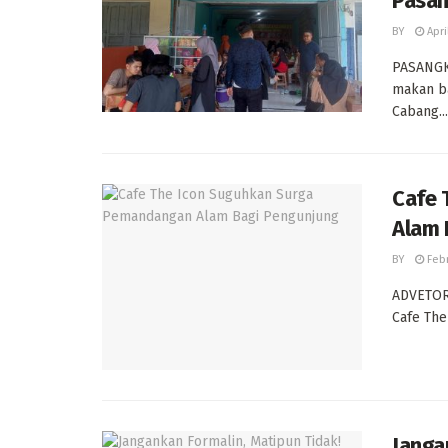
Pasa
BY
Apri
PASANGK
makan ba
Cabang...
Cafe 
Alam 
BY
Febr
ADVETORI
Cafe The
Janga