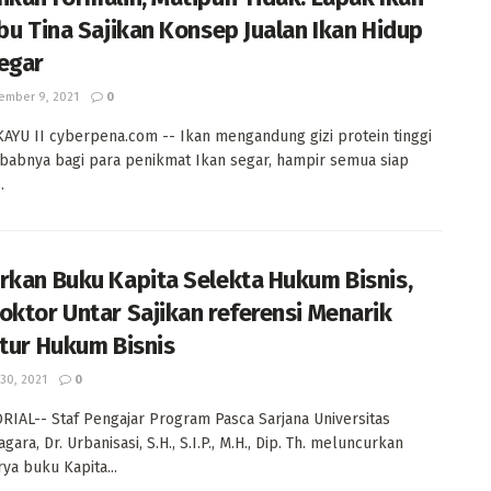
Ibu Tina Sajikan Konsep Jualan Ikan Hidup
egar
mber 9, 2021
0
YU II cyberpena.com -- Ikan mengandung gizi protein tinggi
ebabnya bagi para penikmat Ikan segar, hampir semua siap
.
rkan Buku Kapita Selekta Hukum Bisnis,
oktor Untar Sajikan referensi Menarik
atur Hukum Bisnis
 30, 2021
0
IAL-- Staf Pengajar Program Pasca Sarjana Universitas
ara, Dr. Urbanisasi, S.H., S.I.P., M.H., Dip. Th. meluncurkan
ya buku Kapita...