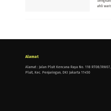
Sengkang
ahli war
Alamat
Alamat : Jalan Pluit Kencana Raya No. 118 RT08/RW07,
Pluit, Kec. Penjaringan, DKI Jakarta 11450