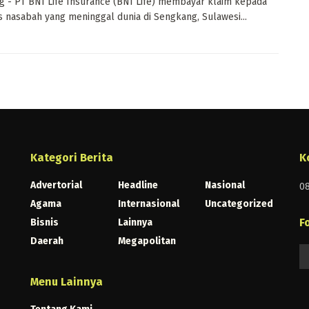
 - PT BNI Life Insurance (BNI Life) membayar klaim kepada
is nasabah yang meninggal dunia di Sengkang, Sulawesi...
Kategori Berita
K
Advertorial
Headline
Nasional
0
Agama
Internasional
Uncategorized
F
Bisnis
Lainnya
Daerah
Megapolitan
Menu Lainnya