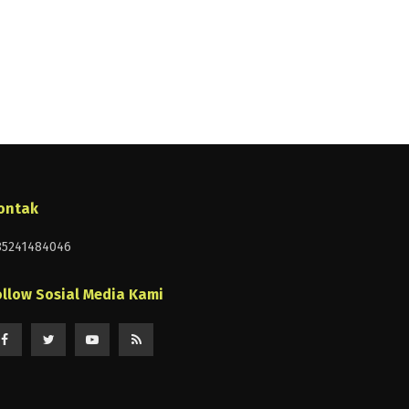
ontak
85241484046
ollow Sosial Media Kami