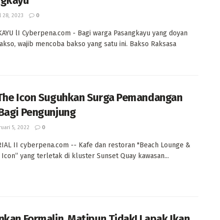
ngkayu
l 28, 2023
0
AYU lI Cyberpena.com - Bagi warga Pasangkayu yang doyan
kso, wajib mencoba bakso yang satu ini. Bakso Raksasa
The Icon Suguhkan Surga Pemandangan
Bagi Pengunjung
uari 5, 2022
0
AL II cyberpena.com -- Kafe dan restoran "Beach Lounge &
 Icon” yang terletak di kluster Sunset Quay kawasan...
nkan Formalin, Matipun Tidak! Lapak Ikan