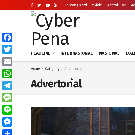
Tentang Kami
Redaksi
Kontak Kami
Ad
Facebook
HEADLINE
INTERNASIONAL
NASIONAL
DAE
Twitter
Home
Category
Advertorial
Email
Advertorial
WhatsApp
Telegram
Message
Line
Messenger