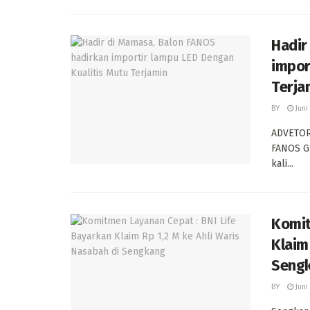
Hadir
impor
Terja
BY
Juni
ADVETORI
FANOS GE
kali...
Komit
Klaim
Seng
BY
Juni