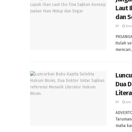
Laut 
dan S
BY
Dese
PASANGKA
itulah s
mencari..
Luncu
Dua D
Liter
BY
Juni
ADVERTOR
Tarumanag
maha kar