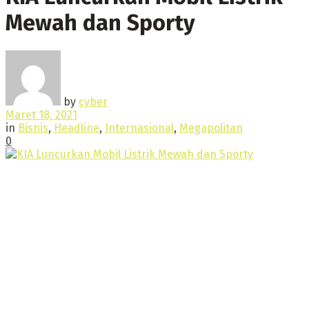
Mewah dan Sporty
by
cyber
Maret 18, 2021
in
Bisnis
,
Headline
,
Internasional
,
Megapolitan
0