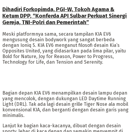
Dihadiri Forkopimda, PGI-W, Tokoh Agama &
Ketum DPP, “Konferda API Sulbar Perkuat Sinergi
Gereja, TNI-Polri dan Pemerintah”
Meski platformnya sama, secara tampilan KIA EV6
mengusung desain bodywork yang sangat berbeda
dengan Ioniq 5. KIA EV6 menganut filosofi desain Kia’s
Opposites United, yang didasarkan pada lima pilar, yaitu
Bold for Nature, Joy for Reason, Power to Progress,
Technology for Life, dan Tension and Serenity.
Bagian depan KIA EV6 menampilkan desain lampu depan
yang mencolok, dengan dukungan LED Daytime Running
Light (DRL). Tak ada lagi desain grille Tiger Nose ala mobil
konvensional KIA, dan berganti dengan desain garis yang
minimalis.
Lanjut ke bagian kaca-kacanya, dibuat dengan desain
sporty, lebar di kaca depan dan semakin menyempit di