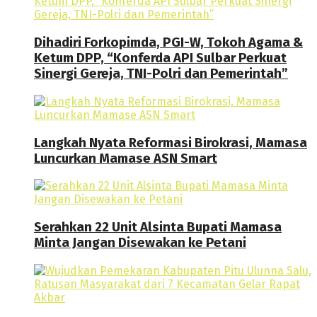
Dihadiri Forkopimda, PGI-W, Tokoh Agama &
Ketum DPP, “Konferda API Sulbar Perkuat
Sinergi Gereja, TNI-Polri dan Pemerintah”
Langkah Nyata Reformasi Birokrasi, Mamasa
Luncurkan Mamase ASN Smart
Serahkan 22 Unit Alsinta Bupati Mamasa
Minta Jangan Disewakan ke Petani