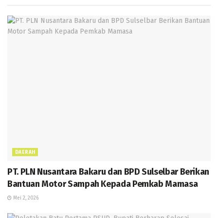
k
p
m
e
g
p
er
DAERAH
PT. PLN Nusantara Bakaru dan BPD Sulselbar Berikan
Bantuan Motor Sampah Kepada Pemkab Mamasa
Mei 2, 2026