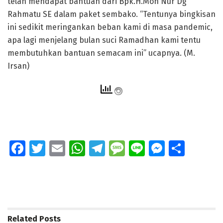
telah mendapat bantuan dari Bpk.H.Moh Nur Dg
Rahmatu SE dalam paket sembako. “Tentunya bingkisan
ini sedikit meringankan beban kami di masa pandemic,
apa lagi menjelang bulan suci Ramadhan kami tentu
membutuhkan bantuan semacam ini” ucapnya. (M.
Irsan)
Fa
T
E
W
T
M
Li
M
S
ce
wi
m
h
el
e
n
e
h
b
tt
ai
at
e
ss
e
ss
ar
o
er
l
s
gr
a
e
e
o
A
a
g
n
Related
Posts