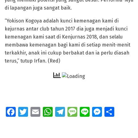
di lapangan juga sangat baik.
“Yokison Kogoya adalah kunci kemenagan kami di
kejurnas antar club tahun 2017 dia juga menjadi kunci
kemenagan kami saat di Kenjurnas 2018, dan selalu
membawa kemenagan bagi kami di setiap menit-menit
terkakhir, anak ini cukup berbakat dan ia perlu diasah
terus,” tutup Irfan. (Red)
Fa
T
E
W
T
M
Li
M
S
ce
wi
m
h
el
e
n
e
h
b
tt
ai
at
e
ss
e
ss
ar