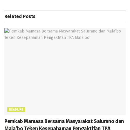
o
er
l
s
gr
a
e
e
o
A
a
g
n
Related
Posts
k
p
m
e
g
p
er
HEADLINE
Pemkab Mamasa Bersama Masyarakat Salurano dan
Mala’bo Teken Kesepahaman Pengaktifan TPA