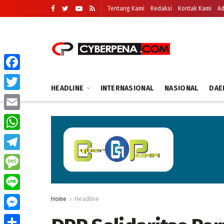
Tentang Kami
Redaksi
Kontak Kami
Ad
Facebook
HEADLINE
INTERNASIONAL
NASIONAL
DAE
Twitter
Email
WhatsApp
Telegram
Message
Line
Home
Headline
Messenger