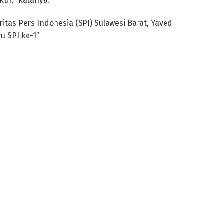
tif, “katanya.
itas Pers Indonesia (SPI) Sulawesi Barat, Yaved
u SPI ke-1”