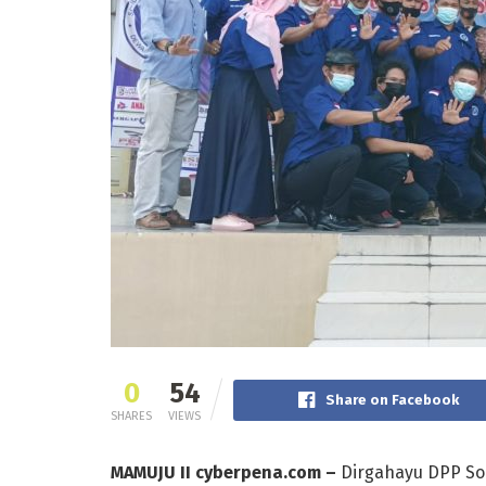
0
54
Share on Facebook
SHARES
VIEWS
MAMUJU II cyberpena.com –
Dirgahayu DPP Soli