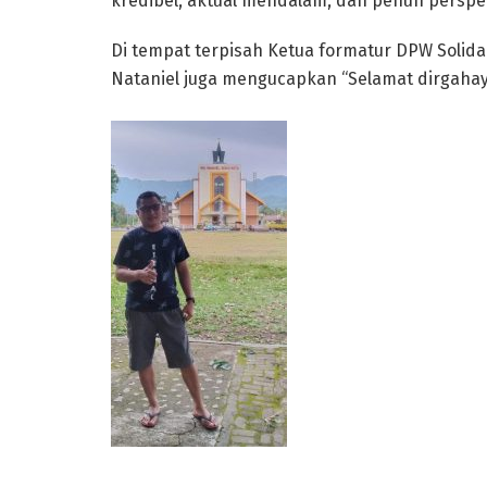
kredibel, aktual mendalam, dan penuh perspek
Di tempat terpisah Ketua formatur DPW Solidar
Nataniel juga mengucapkan “Selamat dirgahay