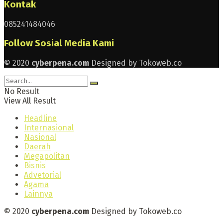
Kontak
085241484046
Follow Sosial Media Kami
© 2020
cyberpena.com
Designed by Tokoweb.co
No Result
View All Result
Headline
Internasional
Nasional
Daerah
Megapolitan
Bisnis
Advetorial
Agama
Lainnya
© 2020
cyberpena.com
Designed by Tokoweb.co