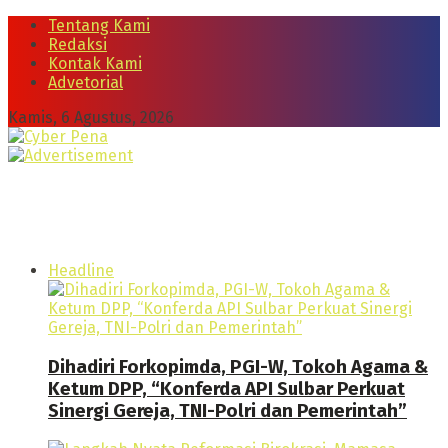
Tentang Kami
Redaksi
Kontak Kami
Advetorial
Kamis, 6 Agustus, 2026
Headline
Dihadiri Forkopimda, PGI-W, Tokoh Agama &
Ketum DPP, “Konferda API Sulbar Perkuat
Sinergi Gereja, TNI-Polri dan Pemerintah”