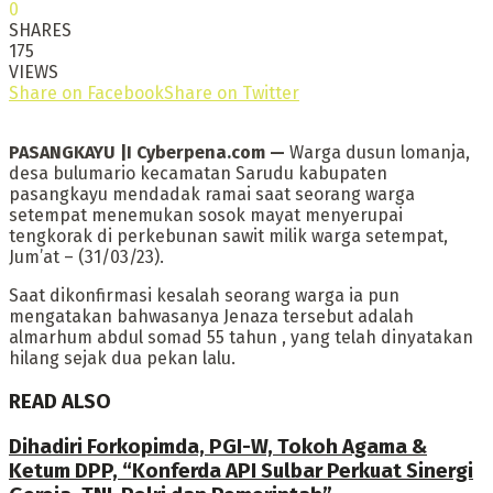
0
SHARES
175
VIEWS
Share on Facebook
Share on Twitter
PASANGKAYU |I Cyberpena.com —
Warga dusun lomanja,
desa bulumario kecamatan Sarudu kabupaten
pasangkayu mendadak ramai saat seorang warga
setempat menemukan sosok mayat menyerupai
tengkorak di perkebunan sawit milik warga setempat,
Jum’at – (31/03/23).
Saat dikonfirmasi kesalah seorang warga ia pun
mengatakan bahwasanya Jenaza tersebut adalah
almarhum abdul somad 55 tahun , yang telah dinyatakan
hilang sejak dua pekan lalu.
READ ALSO
Dihadiri Forkopimda, PGI-W, Tokoh Agama &
Ketum DPP, “Konferda API Sulbar Perkuat Sinergi