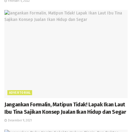
Februari 5, 2022
ADVERTORIAL
Jangankan Formalin, Matipun Tidak! Lapak Ikan Laut
Ibu Tina Sajikan Konsep Jualan Ikan Hidup dan Segar
Desember 9, 2021