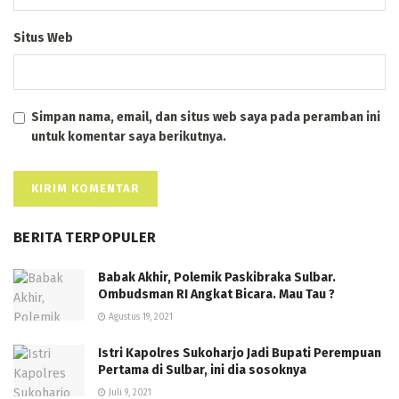
Situs Web
Simpan nama, email, dan situs web saya pada peramban ini
untuk komentar saya berikutnya.
BERITA TERPOPULER
Babak Akhir, Polemik Paskibraka Sulbar.
Ombudsman RI Angkat Bicara. Mau Tau ?
Agustus 19, 2021
Istri Kapolres Sukoharjo Jadi Bupati Perempuan
Pertama di Sulbar, ini dia sosoknya
Juli 9, 2021