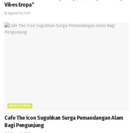
Vibes Eropa”
Agustus 14, 2025
ADVERTORIAL
Cafe The Icon Suguhkan Surga Pemandangan Alam
Bagi Pengunjung