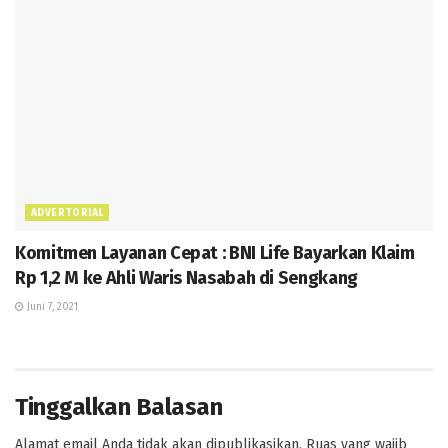
ADVERTORIAL
Komitmen Layanan Cepat : BNI Life Bayarkan Klaim
Rp 1,2 M ke Ahli Waris Nasabah di Sengkang
Juni 7, 2021
Tinggalkan Balasan
Alamat email Anda tidak akan dipublikasikan.
Ruas yang wajib