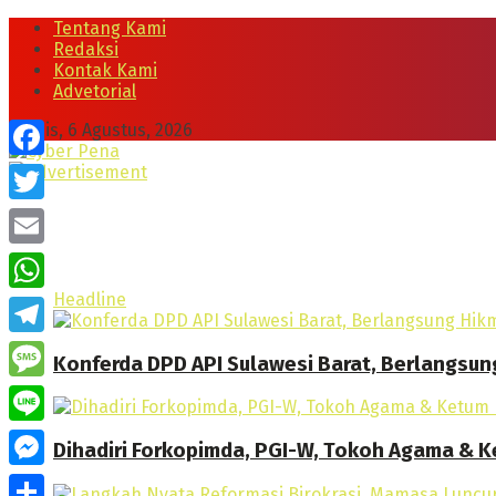
Tentang Kami
Redaksi
Kontak Kami
Advetorial
Kamis, 6 Agustus, 2026
Facebook
Twitter
Email
Headline
WhatsApp
Telegram
Konferda DPD API Sulawesi Barat, Berlangsun
Message
Line
Dihadiri Forkopimda, PGI-W, Tokoh Agama & Ke
Messenger