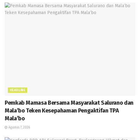
p
er
HEADLINE
Pemkab Mamasa Bersama Masyarakat Salurano dan
Mala’bo Teken Kesepahaman Pengaktifan TPA
Mala’bo
Agustus 7, 2026