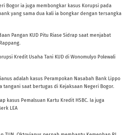
geri Bogor ia juga membongkar kasus Korupsi pada
 bank yang sama dua kali ia bongkar dengan tersangka
an Pangan KUD Pitu Riase Sidrap saat menjabat
 Rappang.
upsi Kredit Usaha Tani KUD di Wonomulyo Polewali
ovianus adalah kasus Perampokan Nasabah Bank Lippo
ia tangani saat bertugas di Kejaksaan Negeri Bogor.
p kasus Pemalsuan Kartu Kredit HSBC. Ia juga
erk LEA
dan TUN, Oktovianus pernah membantu Kemenhan RI