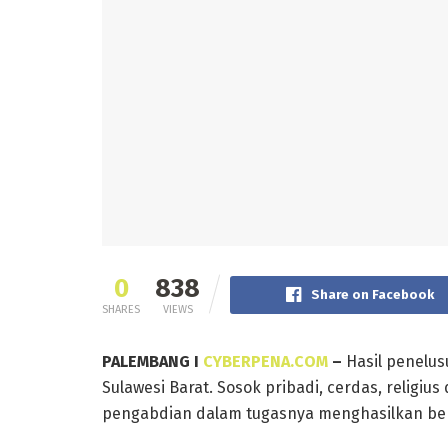
0
838
Share on Facebook
SHARES
VIEWS
PALEMBANG I
CYBERPENA.COM
–
Hasil penelus
Sulawesi Barat. Sosok pribadi, cerdas, religiu
pengabdian dalam tugasnya menghasilkan berb