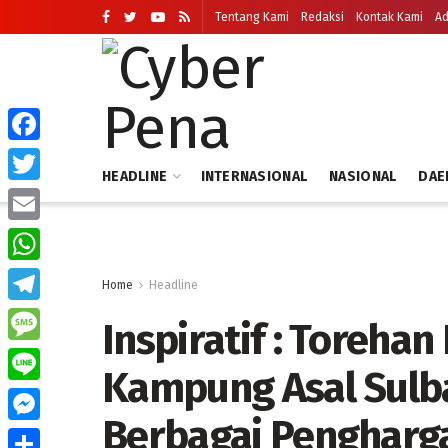
Tentang Kami
Redaksi
Kontak Kami
Ad
Facebook
HEADLINE
INTERNASIONAL
NASIONAL
DAE
Twitter
Email
WhatsApp
Home
Headline
Telegram
Inspiratif : Torehan
Message
Kampung Asal Sulba
Line
Berbagai Pengharga
Messenger