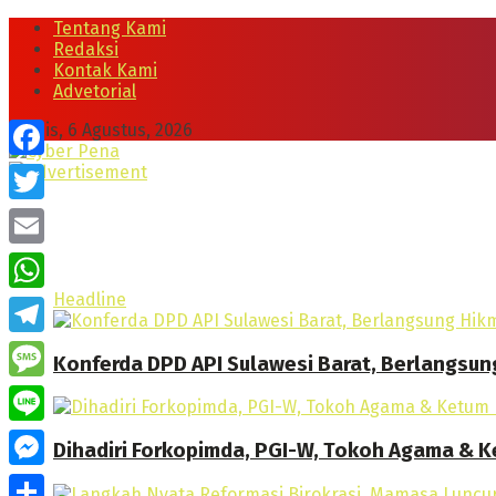
Tentang Kami
Redaksi
Kontak Kami
Advetorial
Kamis, 6 Agustus, 2026
Facebook
Twitter
Email
Headline
WhatsApp
Telegram
Konferda DPD API Sulawesi Barat, Berlangsun
Message
Line
Dihadiri Forkopimda, PGI-W, Tokoh Agama & Ke
Messenger