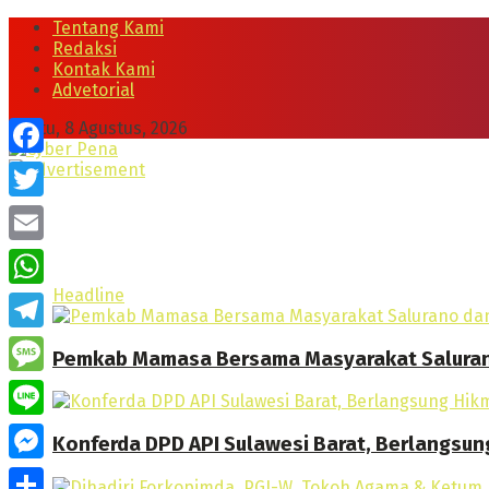
Tentang Kami
Redaksi
Kontak Kami
Advetorial
Sabtu, 8 Agustus, 2026
Facebook
Twitter
Email
Headline
WhatsApp
Telegram
Pemkab Mamasa Bersama Masyarakat Saluran
Message
Line
Konferda DPD API Sulawesi Barat, Berlangsun
Messenger