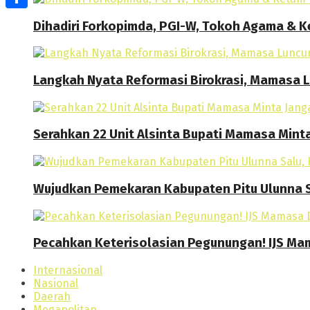
Share
Dihadiri Forkopimda, PGI-W, Tokoh Agama & Ke
Langkah Nyata Reformasi Birokrasi, Mamasa
Serahkan 22 Unit Alsinta Bupati Mamasa Mint
Wujudkan Pemekaran Kabupaten Pitu Ulunna S
Pecahkan Keterisolasian Pegunungan! IJS M
Internasional
Nasional
Daerah
Megapolitan