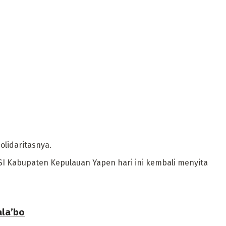
lidaritasnya.
PSI Kabupaten Kepulauan Yapen hari ini kembali menyita
la’bo