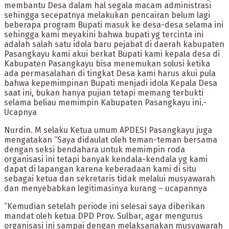
membantu Desa dalam hal segala macam administrasi
sehingga secepatnya melakukan pencairan belum lagi
beberapa program Bupati masuk ke desa-desa selama ini
sehingga kami meyakini bahwa bupati yg tercinta ini
adalah salah satu idola baru pejabat di daerah kabupaten
Pasangkayu kami akui berkat Bupati kami kepala desa di
Kabupaten Pasangkayu bisa menemukan solusi ketika
ada permasalahan di tingkat Desa kami harus akui pula
bahwa kepemimpinan Bupati menjadi idola Kepala Desa
saat ini, bukan hanya pujian tetapi memang terbukti
selama beliau memimpin Kabupaten Pasangkayu ini.-
Ucapnya
Nurdin. M selaku Ketua umum APDESI Pasangkayu juga
mengatakan “Saya didaulat oleh teman-teman bersama
dengan seksi bendahara untuk memimpin roda
organisasi ini tetapi banyak kendala-kendala yg kami
dapat di lapangan karena keberadaan kami di situ
sebagai ketua dan sekretaris tidak melalui musyawarah
dan menyebabkan legitimasinya kurang – ucapannya
“Kemudian setelah periode ini selesai saya diberikan
mandat oleh ketua DPD Prov. Sulbar, agar mengurus
organisasi ini sampai dengan melaksanakan musyawarah