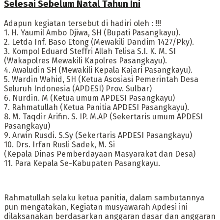
Selesai Sebelum Natal Tahun Ini
Adapun kegiatan tersebut di hadiri oleh : !!!
1. H. Yaumil Ambo Djiwa, SH (Bupati Pasangkayu).
2. Letda Inf. Baso Etong (Mewakili Dandim 1427/Pky).
3. Kompol Eduard Steffri Allah Telisa S.I. K. M. SI
(Wakapolres Mewakili Kapolres Pasangkayu).
4. Awaludin SH (Mewakili Kepala Kajari Pasangkayu).
5. Wardin Wahid, SH (Ketua Asosiasi Pemerintah Desa
Seluruh Indonesia (APDESI) Prov. Sulbar)
6. Nurdin. M (Ketua umum APDESI Pasangkayu)
7. Rahmatullah (Ketua Panitia APDESI Pasangkayu).
8. M. Taqdir Arifin. S. IP. M.AP (Sekertaris umum APDESI
Pasangkayu)
9. Arwin Rusdi. S.Sy (Sekertaris APDESI Pasangkayu)
10. Drs. Irfan Rusli Sadek, M. Si
(Kepala Dinas Pemberdayaan Masyarakat dan Desa)
11. Para Kepala Se-Kabupaten Pasangkayu.
Rahmatullah selaku ketua panitia, dalam sambutannya
pun mengatakan, Kegiatan musyawarah Apdesi ini
dilaksanakan berdasarkan anggaran dasar dan anggaran