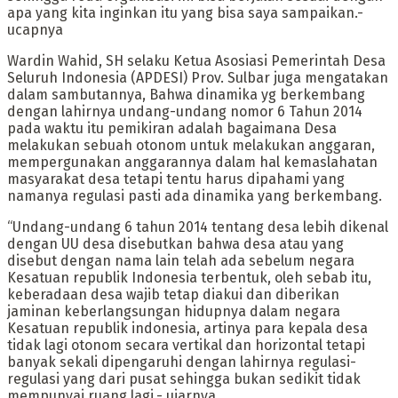
apa yang kita inginkan itu yang bisa saya sampaikan.-
ucapnya
Wardin Wahid, SH selaku Ketua Asosiasi Pemerintah Desa
Seluruh Indonesia (APDESI) Prov. Sulbar juga mengatakan
dalam sambutannya, Bahwa dinamika yg berkembang
dengan lahirnya undang-undang nomor 6 Tahun 2014
pada waktu itu pemikiran adalah bagaimana Desa
melakukan sebuah otonom untuk melakukan anggaran,
mempergunakan anggarannya dalam hal kemaslahatan
masyarakat desa tetapi tentu harus dipahami yang
namanya regulasi pasti ada dinamika yang berkembang.
“Undang-undang 6 tahun 2014 tentang desa lebih dikenal
dengan UU desa disebutkan bahwa desa atau yang
disebut dengan nama lain telah ada sebelum negara
Kesatuan republik Indonesia terbentuk, oleh sebab itu,
keberadaan desa wajib tetap diakui dan diberikan
jaminan keberlangsungan hidupnya dalam negara
Kesatuan republik indonesia, artinya para kepala desa
tidak lagi otonom secara vertikal dan horizontal tetapi
banyak sekali dipengaruhi dengan lahirnya regulasi-
regulasi yang dari pusat sehingga bukan sedikit tidak
mempunyai ruang lagi.- ujarnya