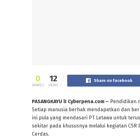
0
12
Share on Facebook
SHARES
VIEWS
PASANGKAYU lI Cyberpena.com –
Pendidikan m
Setiap manusia berhak mendapatkan dan berh
ini pula yang mendasari PT Letawa untuk ter
sekitar pada khususnya melalui kegiatan CSR
Cerdas.