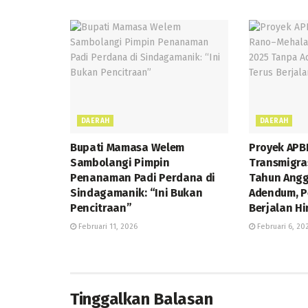
DAERAH
DAERAH
Bupati Mamasa Welem
Proyek APB
Sambolangi Pimpin
Transmigra
Penanaman Padi Perdana di
Tahun Angg
Sindagamanik: “Ini Bukan
Adendum, P
Pencitraan”
Berjalan H
Februari 11, 2026
Februari 6, 20
Tinggalkan Balasan