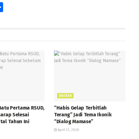
S
h
ar
e
r
DAERAH
Batu Pertama RSUD,
“Habis Gelap Terbitlah
arap Selesai
Terang” Jadi Tema Ikonik
tal Tahun Ini
“Dialog Mamase”
April 21, 2026