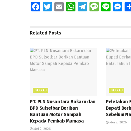
Fa
T
E
W
T
M
Li
M
ce
wi
m
h
el
e
n
e
b
tt
ai
at
e
ss
e
ss
o
er
l
s
gr
a
e
Related
Posts
o
A
a
g
n
k
p
m
e
g
p
e
DAERAH
DAERAH
PT. PLN Nusantara Bakaru dan
Peletakan 
BPD Sulselbar Berikan
Bupati Berh
Bantuan Motor Sampah
Sebelum Na
Kepada Pemkab Mamasa
Mei 2, 2026
Mei 2, 2026