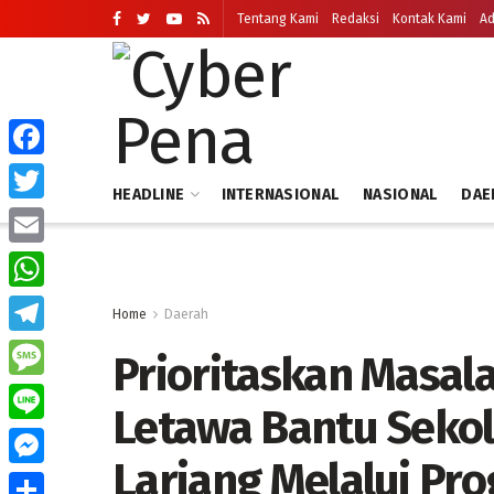
Tentang Kami
Redaksi
Kontak Kami
Ad
Facebook
HEADLINE
INTERNASIONAL
NASIONAL
DAE
Twitter
Email
WhatsApp
Home
Daerah
Telegram
Prioritaskan Masal
Message
Letawa Bantu Sekol
Line
Lariang Melalui Pr
Messenger