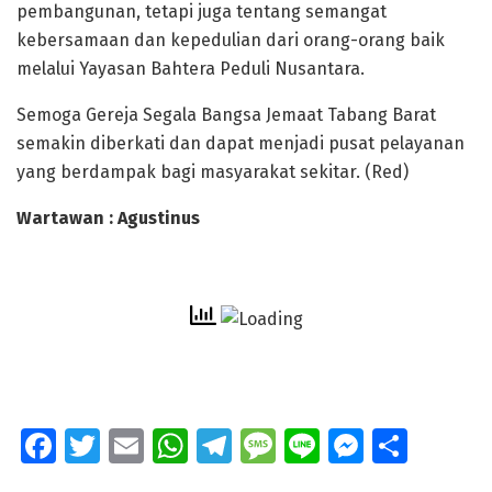
pembangunan, tetapi juga tentang semangat
kebersamaan dan kepedulian dari orang-orang baik
melalui Yayasan Bahtera Peduli Nusantara.
Semoga Gereja Segala Bangsa Jemaat Tabang Barat
semakin diberkati dan dapat menjadi pusat pelayanan
yang berdampak bagi masyarakat sekitar. (Red)
Wartawan : Agustinus
Fa
T
E
W
T
M
Li
M
S
ce
wi
m
h
el
e
n
e
h