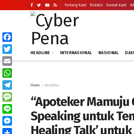
Tentang Kami
Redaksi
Kontak Kami
Ad
Facebook
HEADLINE
INTERNASIONAL
NASIONAL
DAE
Twitter
Email
WhatsApp
Home
Headline
Telegram
“Apoteker Mamuju 
Message
Speaking untuk Ten
Line
Healing Talk’ untu
Messenger