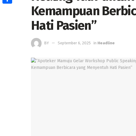
Kemampuan Berbic
Share
Hati Pasien”
BY
September 6, 2025
in
Headline