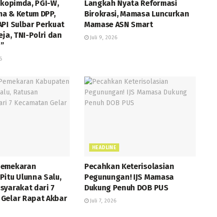
rkopimda, PGI-W,
Langkah Nyata Reformasi
a & Ketum DPP,
Birokrasi, Mamasa Luncurkan
API Sulbar Perkuat
Mamase ASN Smart
eja, TNI-Polri dan
Juli 9, 2026
”
6
HEADLINE
Pemekaran
Pecahkan Keterisolasian
Pitu Ulunna Salu,
Pegunungan! IJS Mamasa
syarakat dari 7
Dukung Penuh DOB PUS
Gelar Rapat Akbar
Juli 7, 2026