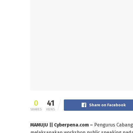
0
41
Share on Facebook
SHARES
VIEWS
MAMUJU || Cyberpena.com –
Pengurus Cabang 
melaksanakan workshop public speaking pada 