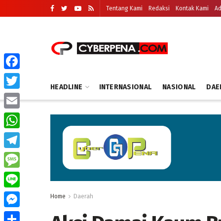
Tentang Kami
Redaksi
Kontak Kami
Ad
Facebook
HEADLINE
INTERNASIONAL
NASIONAL
DAE
Twitter
Email
WhatsApp
Telegram
Message
Line
Home
Daerah
Messenger