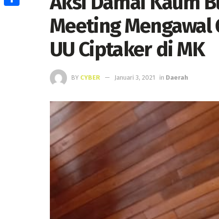
Aksi Damai Kaum Bu
Share
Meeting Mengawal 
UU Ciptaker di MK
BY
CYBER
Januari 3, 2021
in
Daerah