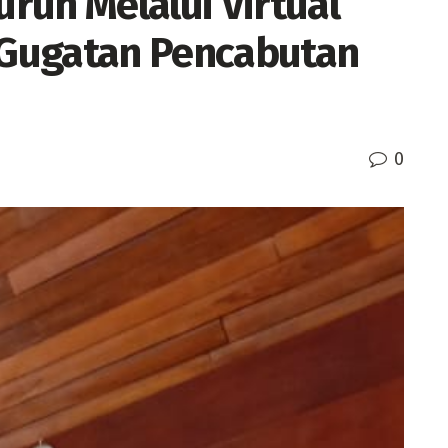
ruh Melalui Virtual
Gugatan Pencabutan
0