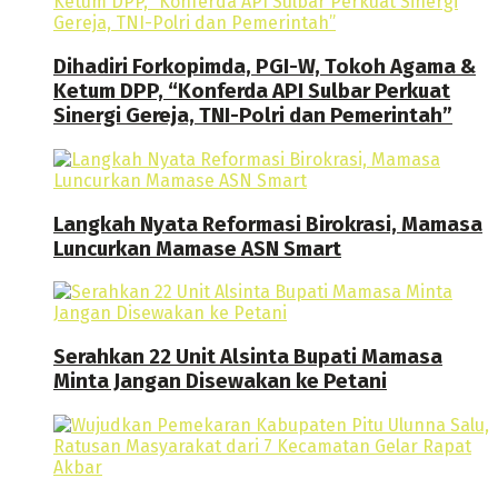
Dihadiri Forkopimda, PGI-W, Tokoh Agama &
Ketum DPP, “Konferda API Sulbar Perkuat
Sinergi Gereja, TNI-Polri dan Pemerintah”
Langkah Nyata Reformasi Birokrasi, Mamasa
Luncurkan Mamase ASN Smart
Serahkan 22 Unit Alsinta Bupati Mamasa
Minta Jangan Disewakan ke Petani