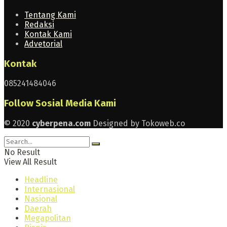
Tentang Kami
Redaksi
Kontak Kami
Advetorial
Kontak
085241484046
Follow Sosial Media Kami
© 2020
cyberpena.com
Designed by Tokoweb.co
No Result
View All Result
Headline
Internasional
Nasional
Daerah
Megapolitan