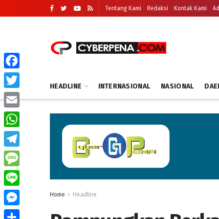
Tentang Kami
Redaksi
Kontak Kami
Ad
Facebook
HEADLINE
INTERNASIONAL
NASIONAL
DAE
Twitter
Email
WhatsApp
Telegram
Message
Line
Home
Headline
Messenger