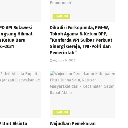
HEADLINE
PD API Sulawesi
Dihadiri Forkopimda, PGI-W,
langsung Hikmat
Tokoh Agama & Ketum DPP,
h Ketua Baru
“Konferda API Sulbar Perkuat
26-2031
Sinergi Gereja, TNI-Polri dan
Pemerintah”
6
Agustus 6, 2026
HEADLINE
 Unit Alsinta
Wujudkan Pemekaran