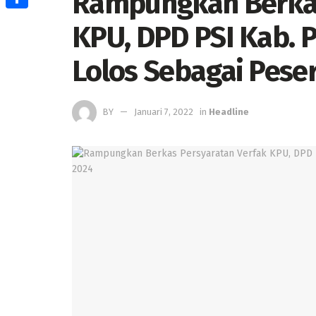
Rampungkan Berkas
Share
KPU, DPD PSI Kab. 
Lolos Sebagai Pese
BY
Januari 7, 2022
in
Headline