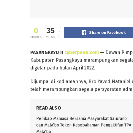
0
35
Share on Facebook
SHARES
VIEWS
PASANGKAYU II
cyberpena.com
—
Dewan Pimpin
Kabupaten Pasangkayu merampungkan segala p
digelar pada bulan April 2022.
Dijumpai di kediamannya, Bro Yaved Natanie
telah merampungkan segala persyaratan admin
READ ALSO
Pemkab Mamasa Bersama Masyarakat Salurano
dan Mala’bo Teken Kesepahaman Pengaktifan TPA
Mala’bo