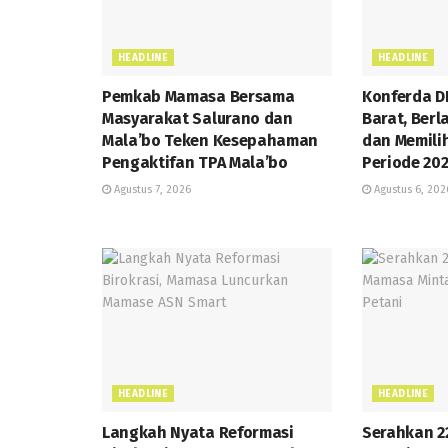
HEADLINE
HEADLINE
Pemkab Mamasa Bersama
Konferda D
Masyarakat Salurano dan
Barat, Ber
Mala’bo Teken Kesepahaman
dan Memili
Pengaktifan TPA Mala’bo
Periode 20
Agustus 7, 2026
Agustus 6, 202
HEADLINE
HEADLINE
Langkah Nyata Reformasi
Serahkan 22