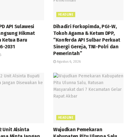
HEADLINE
PD API Sulawesi
Dihadiri Forkopimda, PGI-W,
langsung Hikmat
Tokoh Agama & Ketum DPP,
h Ketua Baru
“Konferda API Sulbar Perkuat
26-2031
Sinergi Gereja, TNI-Polri dan
Pemerintah”
6
Agustus 6, 2026
HEADLINE
 Unit Alsinta
Wujudkan Pemekaran
asa Minta Jangan
Kabupaten Pitu Ulunna Salu,