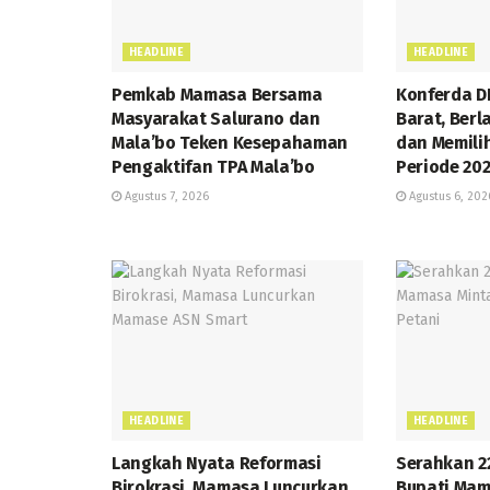
HEADLINE
HEADLINE
Pemkab Mamasa Bersama
Konferda D
Masyarakat Salurano dan
Barat, Ber
Mala’bo Teken Kesepahaman
dan Memili
Pengaktifan TPA Mala’bo
Periode 20
Agustus 7, 2026
Agustus 6, 202
HEADLINE
HEADLINE
Langkah Nyata Reformasi
Serahkan 22
Birokrasi, Mamasa Luncurkan
Bupati Mam