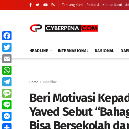
Tentang Kami
Redaksi
Kontak Kami
Ad
Facebook
HEADLINE
INTERNASIONAL
NASIONAL
DAE
Twitter
Email
WhatsApp
Home
Headline
Telegram
Beri Motivasi Kepa
Message
Yaved Sebut “Baha
Line
Bisa Bersekolah dan
Messenger