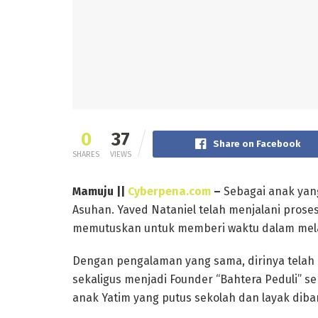
0
37
Share on Facebook
SHARES
VIEWS
Mamuju ||
Cyberpena.com
–
Sebagai anak yan
Asuhan. Yaved Nataniel telah menjalani prose
memutuskan untuk memberi waktu dalam melaya
Dengan pengalaman yang sama, dirinya telah
sekaligus menjadi Founder “Bahtera Peduli” 
anak Yatim yang putus sekolah dan layak diba