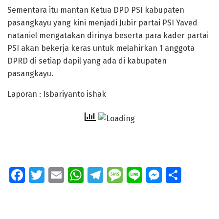
Sementara itu mantan Ketua DPD PSI kabupaten
pasangkayu yang kini menjadi Jubir partai PSI Yaved
nataniel mengatakan dirinya beserta para kader partai
PSI akan bekerja keras untuk melahirkan 1 anggota
DPRD di setiap dapil yang ada di kabupaten
pasangkayu.
Laporan : Isbariyanto ishak
Fa
T
E
W
T
M
Li
M
S
ce
wi
m
h
el
e
n
e
h
b
tt
ai
at
e
ss
e
ss
ar