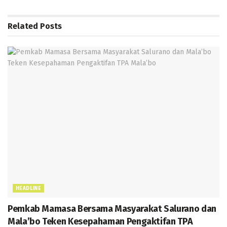
o
er
l
s
gr
a
e
e
o
A
a
g
n
Related
Posts
k
p
m
e
g
p
er
HEADLINE
Pemkab Mamasa Bersama Masyarakat Salurano dan
Mala’bo Teken Kesepahaman Pengaktifan TPA