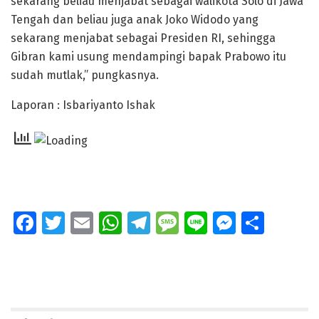
sekarang beliau menjabat sebagai walikota Solo di Jawa
Tengah dan beliau juga anak Joko Widodo yang
sekarang menjabat sebagai Presiden RI, sehingga
Gibran kami usung mendampingi bapak Prabowo itu
sudah mutlak,” pungkasnya.
Laporan : Isbariyanto Ishak
Fa
T
E
W
T
M
Li
M
S
ce
wi
m
h
el
e
n
e
h
b
tt
ai
at
e
ss
e
ss
ar
o
er
l
s
gr
a
e
e
o
A
a
g
n