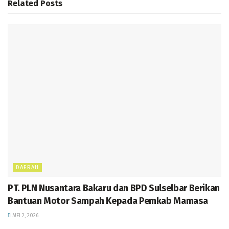
Related
Posts
k
p
m
e
g
p
er
DAERAH
PT. PLN Nusantara Bakaru dan BPD Sulselbar Berikan
Bantuan Motor Sampah Kepada Pemkab Mamasa
MEI 2, 2026