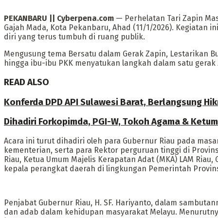
PEKANBARU || Cyberpena.com
— Perhelatan Tari Zapin Ma
Gajah Mada, Kota Pekanbaru, Ahad (11/1/2026). Kegiatan 
diri yang terus tumbuh di ruang publik.
Mengusung tema Bersatu dalam Gerak Zapin, Lestarikan Bud
hingga ibu-ibu PKK menyatukan langkah dalam satu gerak
READ ALSO
Konferda DPD API Sulawesi Barat, Berlangsung Hi
Dihadiri Forkopimda, PGI-W, Tokoh Agama & Ketum D
Acara ini turut dihadiri oleh para Gubernur Riau pada mas
kementerian, serta para Rektor perguruan tinggi di Provin
Riau, Ketua Umum Majelis Kerapatan Adat (MKA) LAM Riau, 
kepala perangkat daerah di lingkungan Pemerintah Provins
Penjabat Gubernur Riau, H. SF. Hariyanto, dalam sambutan
dan adab dalam kehidupan masyarakat Melayu. Menurutnya