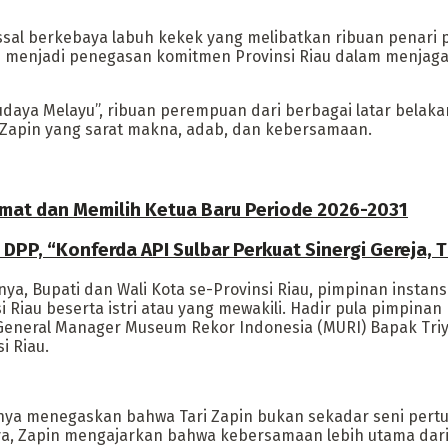
ssal berkebaya labuh kekek yang melibatkan ribuan penari
ini menjadi penegasan komitmen Provinsi Riau dalam menjag
aya Melayu”, ribuan perempuan dari berbagai latar belakan
 Zapin yang sarat makna, adab, dan kebersamaan.
kmat dan Memilih Ketua Baru Periode 2026-2031
PP, “Konferda API Sulbar Perkuat Sinergi Gereja, 
anya, Bupati dan Wali Kota se-Provinsi Riau, pimpinan insta
si Riau beserta istri atau yang mewakili. Hadir pula pimpin
General Manager Museum Rekor Indonesia (MURI) Bapak Triyo
i Riau.
nya menegaskan bahwa Tari Zapin bukan sekadar seni pertun
, Zapin mengajarkan bahwa kebersamaan lebih utama daripa