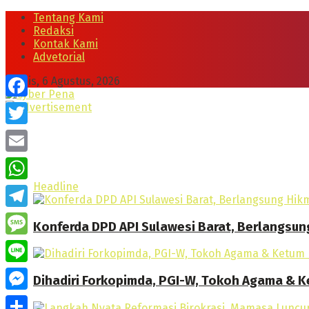
Tentang Kami
Redaksi
Kontak Kami
Advetorial
Kamis, 6 Agustus, 2026
Facebook
Twitter
Email
Headline
WhatsApp
Telegram
Konferda DPD API Sulawesi Barat, Berlangsun
Message
Line
Dihadiri Forkopimda, PGI-W, Tokoh Agama & Ke
Messenger