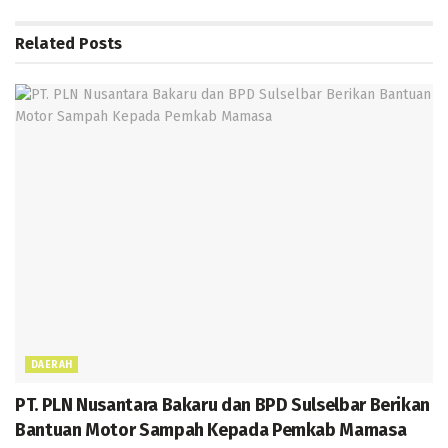
o
A
a
g
n
Related
Posts
k
p
m
e
g
p
er
DAERAH
PT. PLN Nusantara Bakaru dan BPD Sulselbar Berikan
Bantuan Motor Sampah Kepada Pemkab Mamasa