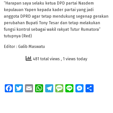
“Harapan saya selaku ketua DPD partai Nasdem
kepulauan Yapen kepada kader partai yang jadi
anggota DPRD agar tetap mendukung segenap gerakan
perubahan Bupati Tony Tesar dan tetap melakukan
fungsi kontrol sebagai wakil rakyat Tutur Rumatora”
tutupnya (Red)
Editor : Galib Maswatu
481 total views
, 1 views today
Fa
T
E
W
T
M
Li
M
S
ce
wi
m
h
el
e
n
e
h
b
tt
ai
at
e
ss
e
ss
ar
o
er
l
s
gr
a
e
e