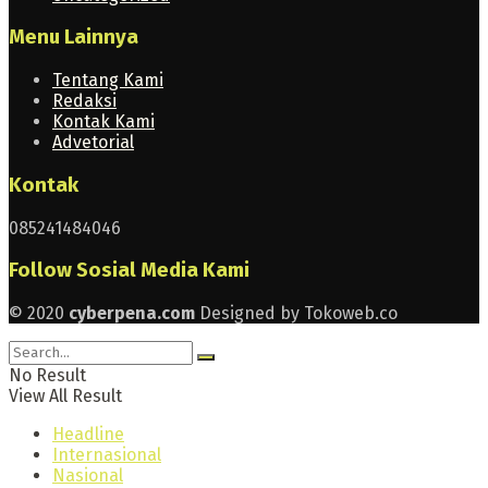
Menu Lainnya
Tentang Kami
Redaksi
Kontak Kami
Advetorial
Kontak
085241484046
Follow Sosial Media Kami
© 2020
cyberpena.com
Designed by Tokoweb.co
No Result
View All Result
Headline
Internasional
Nasional