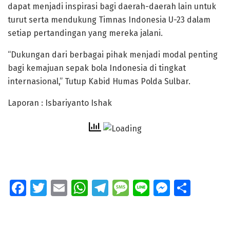
dapat menjadi inspirasi bagi daerah-daerah lain untuk
turut serta mendukung Timnas Indonesia U-23 dalam
setiap pertandingan yang mereka jalani.
“Dukungan dari berbagai pihak menjadi modal penting
bagi kemajuan sepak bola Indonesia di tingkat
internasional,” Tutup Kabid Humas Polda Sulbar.
Laporan : Isbariyanto Ishak
Fa
T
E
W
T
M
Li
M
S
ce
wi
m
h
el
e
n
e
h
b
tt
ai
at
e
ss
e
ss
ar