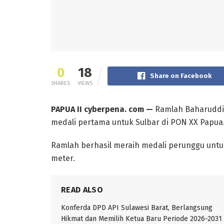
0
18
Share on Facebook
SHARES
VIEWS
PAPUA II cyberpena. com —
Ramlah Baharuddin
medali pertama untuk Sulbar di PON XX Papua
Ramlah berhasil meraih medali perunggu untuk
meter.
READ ALSO
Konferda DPD API Sulawesi Barat, Berlangsung
Hikmat dan Memilih Ketua Baru Periode 2026-2031