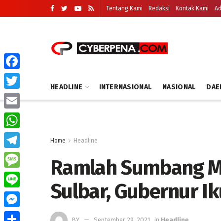
Tentang Kami
Redaksi
Kontak Kami
Ad
Facebook
HEADLINE
INTERNASIONAL
NASIONAL
DAE
Twitter
Email
WhatsApp
Home
Headline
Telegram
Ramlah Sumbang M
Message
Sulbar, Gubernur Ik
Line
Messenger
BY
September 29, 2021
in
Headline