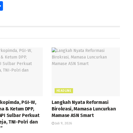
S
h
ar
e
r
HEADLINE
rkopimda, PGI-W,
Langkah Nyata Reformasi
a & Ketum DPP,
Birokrasi, Mamasa Luncurkan
API Sulbar Perkuat
Mamase ASN Smart
eja, TNI-Polri dan
Juli 9, 2026
”