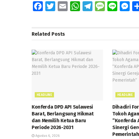
Fa
T
E
W
T
M
Li
M
ce
wi
m
h
el
e
n
e
b
tt
ai
at
e
ss
e
ss
o
er
l
s
gr
a
e
Related
Posts
o
A
a
g
n
k
p
m
e
g
p
e
HEADLINE
HEADLINE
Konferda DPD API Sulawesi
Dihadiri Fo
Barat, Berlangsung Hikmat
Tokoh Agam
dan Memilih Ketua Baru
“Konferda 
Periode 2026-2031
Sinergi Ger
Pemerintah
Agustus 6, 2026