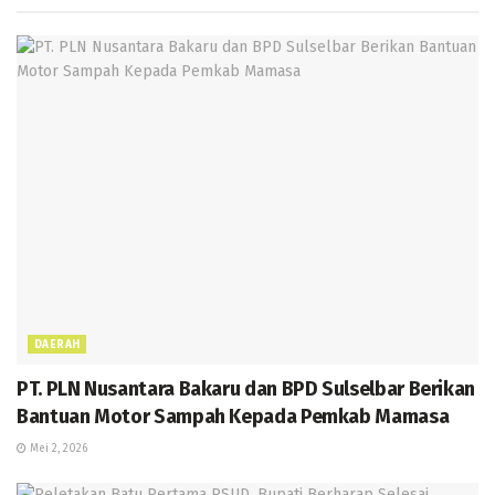
k
p
m
e
g
p
er
DAERAH
PT. PLN Nusantara Bakaru dan BPD Sulselbar Berikan
Bantuan Motor Sampah Kepada Pemkab Mamasa
Mei 2, 2026