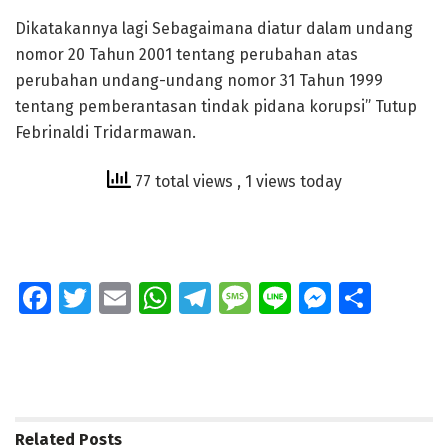
Dikatakannya lagi Sebagaimana diatur dalam undang
nomor 20 Tahun 2001 tentang perubahan atas
perubahan undang-undang nomor 31 Tahun 1999
tentang pemberantasan tindak pidana korupsi” Tutup
Febrinaldi Tridarmawan.
77 total views
, 1 views today
Fa
T
E
W
T
M
Li
M
S
ce
wi
m
h
el
e
n
e
h
b
tt
ai
at
e
ss
e
ss
ar
o
er
l
s
gr
a
e
e
o
A
a
g
n
Related
Posts