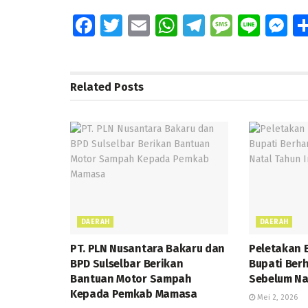
Fa
T
E
W
T
M
Li
M
ce
wi
m
h
el
e
n
e
b
tt
ai
at
e
ss
e
ss
o
er
l
s
gr
a
e
Related
Posts
o
A
a
g
n
k
p
m
e
g
p
e
DAERAH
DAERAH
PT. PLN Nusantara Bakaru dan
Peletakan 
BPD Sulselbar Berikan
Bupati Berh
Bantuan Motor Sampah
Sebelum Na
Kepada Pemkab Mamasa
Mei 2, 2026