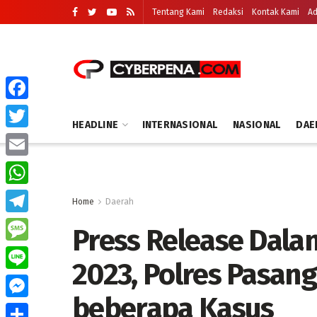
Tentang Kami
Redaksi
Kontak Kami
Ad
Facebook
HEADLINE
INTERNASIONAL
NASIONAL
DAE
Twitter
Email
WhatsApp
Home
Daerah
Telegram
Press Release Dala
Message
2023, Polres Pasa
Line
beberapa Kasus
Messenger