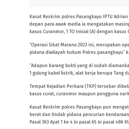
Kasat Reskrim polres Pasangkayu IPTU Adrian B
depan para awak media ia mengatakan masing –
kasus Curanmor, 1 TO Inisial (A) dengan kasus 
“Operasi Sikat Marano 2023 ini, merupakan o
pidana diwilayah hukum Polres pasangkayu” k
“Adapun barang bukti yang di sudah diamank
1 gulung kabel listrik, alat kerja berupa Tang
Tempat Kejadian Perkara (TKP) tersebar dibe
kasus curat, curanmor maupun pengguna nar
Kasat Reskrim polres Pasangkayu pun mengat
berat dan tindak pidana pencurian kendaraa
Pasal 363 Ayat 1 ke 4 Jo pasal 65 Jo pasal 48