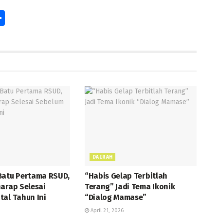
S
h
ar
e
r
DAERAH
Batu Pertama RSUD,
“Habis Gelap Terbitlah
arap Selesai
Terang” Jadi Tema Ikonik
tal Tahun Ini
“Dialog Mamase”
April 21, 2026