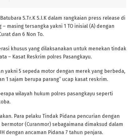
atubara S.Tr.K S.I.K dalam rangkaian press release di
 masing tersangka yakni 1 TO inisial (A) dengan
Curat dan 6 Non To.
perasi khusus yang dilaksanakan untuk menekan tindak
ata – Kasat Reskrim polres Pasangkayu.
an yakni 5 sepeda motor dengan merek yang berbeda,
 dan 1 sajam berupa parang” ucap kasat reskrim.
berapa wilayah hukum polres pasangkayu seperti
koba.
akan. Para pelaku Tindak Pidana pencurian dengan
n bermotor (Curanmor) sebagaimana dimaksud dalam
6 KUH dengan ancaman Pidana 7 tahun penjara.