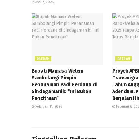
Mei 2, 2026
DAERAH
DAERAH
Bupati Mamasa Welem
Proyek APB
Sambolangi Pimpin
Transmigra
Penanaman Padi Perdana di
Tahun Angg
Sindagamanik: “Ini Bukan
Adendum, P
Pencitraan”
Berjalan H
Februari 11, 2026
Februari 6, 20