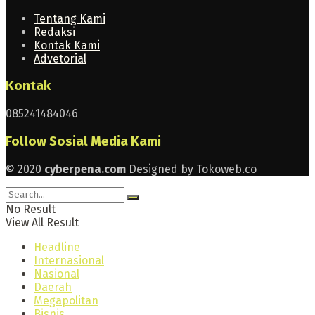
Tentang Kami
Redaksi
Kontak Kami
Advetorial
Kontak
085241484046
Follow Sosial Media Kami
© 2020
cyberpena.com
Designed by Tokoweb.co
No Result
View All Result
Headline
Internasional
Nasional
Daerah
Megapolitan
Bisnis