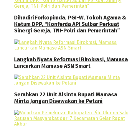
Dihadiri Forkopimda, PGI-W, Tokoh Agama &
Ketum DPP, “Konferda API Sulbar Perkuat
Sinergi Gereja, TNI-Polri dan Pemerintah”
Langkah Nyata Reformasi Birokrasi, Mamasa
Luncurkan Mamase ASN Smart
Serahkan 22 Unit Alsinta Bupati Mamasa
Minta Jangan Disewakan ke Petani